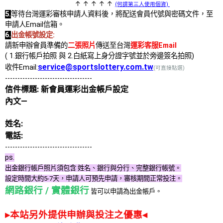
↑ ↑ ↑ ↑ ↑
(何謂第三人使用個資)
5.
等待台灣運彩審核申請人資料後，將配送會員代號與密碼文件，至
申請人Email信箱。
6.
出金帳號設定:
請新申辦會員準備的
二張照片
傳送至台灣
運彩客服Email
( 1.銀行帳戶拍照 與 2.白紙寫上身分證字號並於旁邊簽名拍照)
service@sportslottery.com.tw
收件Email:
(可直接點選)
-----------------------------------
信件標題: 新會員運彩出金帳戶設定
內文—
姓名:
電話:
-----------------------------------
ps.
出金銀行帳戶照片須包含 姓名、銀行與分行、完整銀行帳號。
設定時間大約5-7天，申請人可預先申請，審核期間正常投注。
網路銀行 / 實體銀行
皆可以申請為出金帳戶。
▸本站另外提供申辦與投注之優惠◂