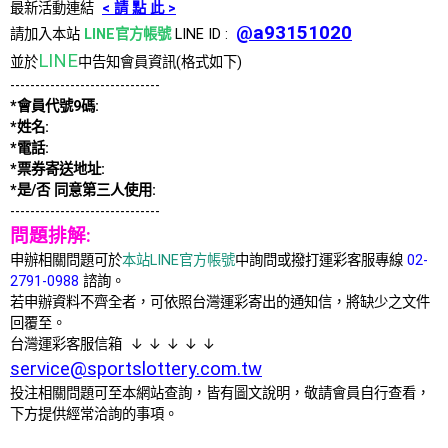
最新活動連結
< 請 點 此 >
@a93151020
請加入本站
LINE官方帳號
LINE ID :
LINE
並於
中告知會員資訊(格式如下)
------------------------------
*會員代號9碼:
*姓名:
*電話:
*票券寄送地址:
*是/否 同意第三人使用:
------------------------------
問題排解:
申辦相關問題可於
本站LINE官方帳號
中詢問或撥打運彩客服專線
02-
2791-0988
諮詢。
若申辦資料不齊全者，可依照台灣運彩寄出的通知信，將缺少之文件
回覆至。
台灣運彩客服信箱 ↓ ↓ ↓ ↓ ↓
service@sportslottery.com.tw
投注相關問題可至本網站查詢，皆有圖文說明，敬請會員自行查看，
下方提供經常洽詢的事項。