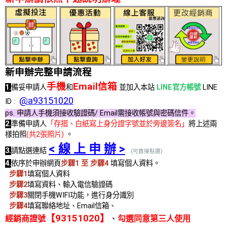
新申辦完整申請流程
手機
Email信箱
1.
備妥申請人
和
並加入本站
LINE官方帳號
LINE
@a93151020
ID :
ps. 申請人手機須接收驗證碼/ Email需接收帳號與密碼信件。
2.
準備申請人
「存摺、白紙寫上身分證字號並於旁邊簽名」
將上述兩
樣拍照
(共2張照片)
。
< 線 上 申 辦 >
3.
請點選連結
(可直接點選)
4.
依序於申辦網頁
步驟1 至 步驟4
填寫個人資料。
步驟1
填寫個人資料
步驟2
填寫資料、輸入電信驗證碼
步驟3
關閉手機WIFI功能，進行身分識別
步驟4
填寫聯絡地址、Email信箱、
【93151020】
經銷商證號
、
勾選同意第三人使用