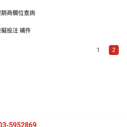
經銷商欄位查詢
虛擬投注 補件
1
2
03-5952869