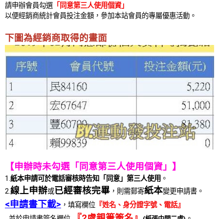
請申辦會員勾選
「同意第三人使用個資」
以便經銷商統計會員投注金額，參加本站會員的專屬優惠活動。
下圖為經銷商取得的畫面
【申辦時未勾選「同意第三人使用個資」】
1.
紙本申請可於電話審核時告知「同意」第三人使用
。
線上申辦
已經審核完畢
紙本
2.
或
，則需郵寄
變更申請書。
<申請書下載>
，填寫欄位
『姓名、身分證字號、電話』
『2處親筆簽名』
並於申請書簽名欄位
。
(紙張中間二處)