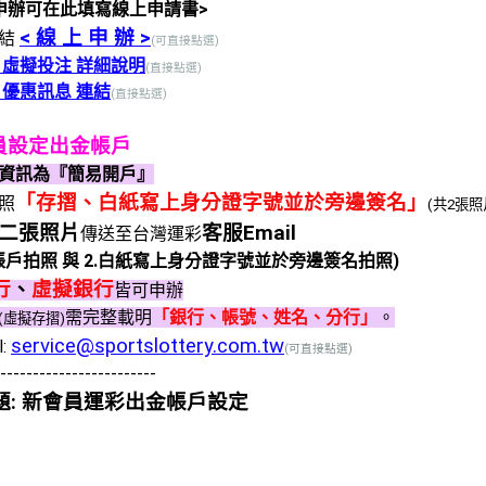
申辦可在此填寫線上申請書>
< 線 上 申 辦 >
連結
(可直接點選)
 虛擬投注 詳細說明
(直接點選)
 優惠訊息 連結
(直接點選)
會員設定出金帳戶
資訊為『簡易開戶』
「存摺、白紙寫上身分證字號並於旁邊簽名」
照
(共2張照
二張照片
客服Email
傳送至台灣運彩
行帳戶拍照 與 2.白紙寫上身分證字號並於旁邊簽名拍照)
行
、
虛擬銀行
皆可申辦
需完整載明
「銀行、帳號、姓名、分行」
。
(虛擬存摺)
service@sportslottery.com.tw
l:
(可直接點選)
------------------------
題: 新會員運彩出金帳戶設定