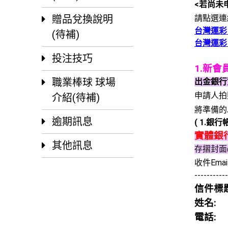
<若尚未
贈品兌換說明
請點選
台灣運彩
(待補)
台灣運彩
投注技巧
1.新
職業棒球 球場
出金銀行
申請人拍
介紹(待補)
將準備的
逾期訊息
( 1.銀
實體銀
其他訊息
存摺封面
收件Emai
-----------
信件標
姓名:
電話: