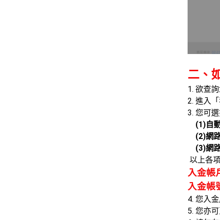
二、
1. 欲
2. 進
3. 您
(1)自
(2)網
(3)網
以上各項
入金帳戶
入金帳號
4. 您
5. 您